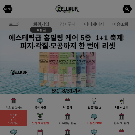
로그인
회원가입
장바구니
마이페이지
배송조회
적립금
1회용 필링세트
공지사항
1:1문의
질문과답변
8월 이벤트
다다익선
셀러 대폭할인
약초필링 단품
배유진PICK
필수 후 관리