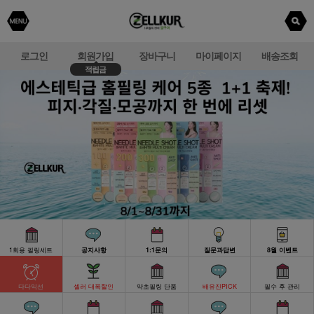
로그인
회원가입
장바구니
마이페이지
배송조회
적립금
1회용 필링세트
공지사항
1:1문의
질문과답변
8월 이벤트
다다익선
셀러 대폭할인
약초필링 단품
배유진PICK
필수 후 관리