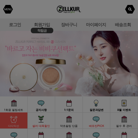
로그인
회원가입
장바구니
마이페이지
배송조회
적립금
1회용 필링세트
공지사항
1:1문의
질문과답변
8월 이벤트
다다익선
셀러 대폭할인
약초필링 단품
배유진PICK
필수 후 관리