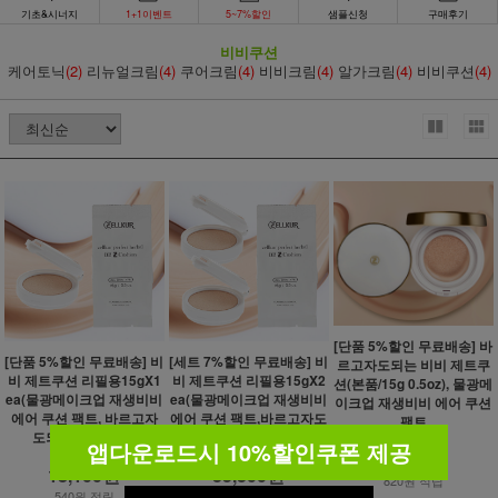
기초&시너지
1+1이벤트
5~7%할인
샘플신청
구매후기
비비쿠션
케어토닉
(2)
리뉴얼크림
(4)
쿠어크림
(4)
비비크림
(4)
알가크림
(4)
비비쿠션
(4)
[단품 5%할인 무료배송] 바
[단품 5%할인 무료배송] 비
[세트 7%할인 무료배송] 비
르고자도되는 비비 제트쿠
비 제트쿠션 리필용15gX1
비 제트쿠션 리필용15gX2
션(본품/15g 0.5oz), 물광메
ea(물광메이크업 재생비비
ea(물광메이크업 재생비비
이크업 재생비비 에어 쿠션
에어 쿠션 팩트, 바르고자
에어 쿠션 팩트,바르고자도
팩트
도되는 비비 쿠션)
되는 비비 쿠션 팩트)
29,000원
앱다운로드시 10%할인쿠폰 제공
19,000원
38,000원
27,600원
18,100원
35,300원
820원 적립
540원 적립
1,050원 적립