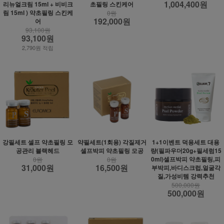
1,004,400원
리뉴얼크림 15ml + 비비크
초필링 스킨케어
림 15ml ) 약초필링 스킨케
0원
192,000원
어
93,100원
93,100원
2,790원 적립
강필세트 셀프 약초필링 모
약필세트(1회용) 각질제거
1+1이벤트 덕용세트 대용
공관리 블랙헤드
셀프박피 약초필링 모공
량(필파우더20g+필세럼15
0ml)셀프박피 약초필링,피
0원
0원
31,000원
16,500원
부박피,바디스크럽,얼굴각
질,가성비템 강력추천
500,000원
500,000원