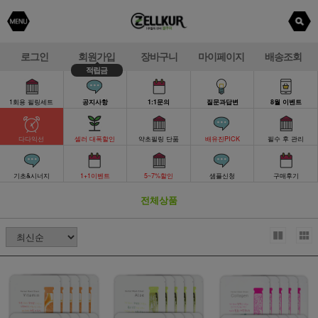
로그인
회원가입
장바구니
마이페이지
배송조회
적립금
1회용 필링세트
공지사항
1:1문의
질문과답변
8월 이벤트
다다익선
셀러 대폭할인
약초필링 단품
배유진PICK
필수 후 관리
기초&시너지
1+1이벤트
5~7%할인
샘플신청
구매후기
전체상품