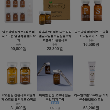
약초필링 필세트3회분 바
강필세트(1회분)약초필링
약초필링 약필세트 모공축
디스크럽 얼굴각질 셀프박
얼굴각질셀프필링셀프박
소 각질제거 스크럽
피
피홈케어 필링세트
0원
16,500원
0원
0원
90,000원
28,800원
약초필링 강필세트 각질제
바이알 안전 오프너 앰플
리뉴얼크림30ml모공 피지
거 스크럽 블랙헤드 스피큘
뚜껑 제거 따개
유수분밸런스 크림
0원
0원
31,000원
53,200원
1,500원