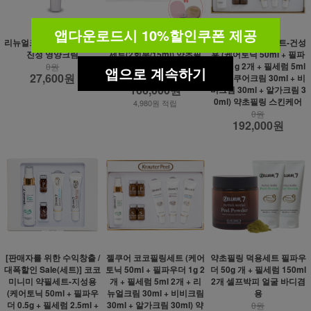
앱다운로드시 10%할인쿠폰 제공
리뉴얼크림15ml 지성피부
1+1이벤트 코코미니필링
젤쿠어 코코필링세트-건성
진정 영양크림
세트(2회분/15ml),약초필
용 (케어토닉 50ml + 필파
링,얼굴각질,셀프필링
우더 1g 2개 + 필세럼 5ml
0원
앱으로 계속하기
27,600원
2개 + 쿠어크림 30ml + 비
166,000원
166,000원
비크림 30ml + 알가크림 3
0ml) 약초필링 스킨케어
4,980원 적립
0원
192,000원
[판매자를 위한 수익창출 /
젤쿠어 코코필링세트 (케어
약초필링 덕용세트 필파우
대폭할인 Sale(세트)] 코코
토닉 50ml + 필파우더 1g 2
더 50g 개 + 필세럼 150ml
미니미 약필세트-지성용
개 + 필세럼 5ml 2개 + 리
2개 셀프박피 얼굴 바디겸
(케어토닉 50ml + 필파우
뉴얼크림 30ml + 비비크림
용
더 0.5g + 필세럼 2.5ml +
30ml + 알가크림 30ml) 약
0원