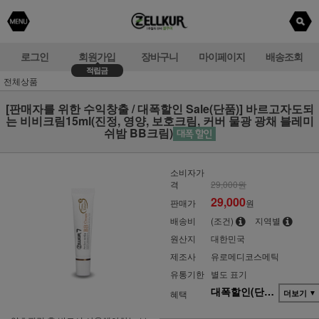
로그인
회원가입
장바구니
마이페이지
배송조회
적립금
전체상품
[판매자를 위한 수익창출 / 대폭할인 Sale(단품)] 바르고자도되
는 비비크림15ml(진정, 영양, 보호크림, 커버 물광 광채 블레미
쉬밤 BB크림)
소비자가
격
29,000원
29,000
판매가
원
배송비
(조건)
지역별
원산지
대한민국
제조사
유로메디코스메틱
유통기한
별도 표기
대폭할인(단품)-For판매자
혜택
더보기
▼