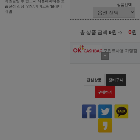
약초필링 후 반드시 사용해야하는 보
상품선택
습진정 진정, 영양,비비크림/블레미
쉬밤
원
0
원
총 상품 금액
0
->
포인트사용 가맹점
?
관심상품
장바구니
구매하기