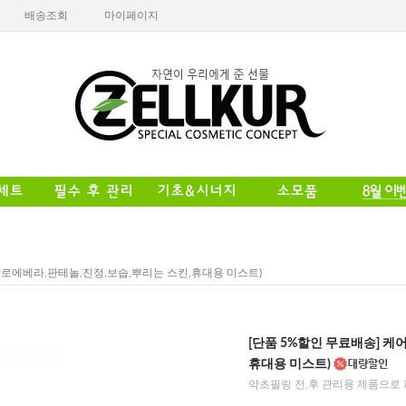
배송조회
마이페이지
(알로에베라,판테놀,진정,보습,뿌리는 스킨,휴대용 미스트)
[단품 5%할인 무료배송] 케
휴대용 미스트)
약초필링 전,후 관리용 제품으로