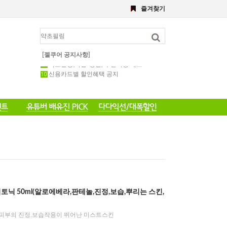
즐겨찾기
해초,약초필링세트
전화 주문 공지 이벤트
포토 후기 작성 요령 공지
8월 이벤트공지
약초필링 1회용 세트
[젤쿠어 공지사항]
약초필링(약필/강필) 후관리용 세트
신용카드별 할인혜택 공지
어토닉 50ml(알로에베라,판테놀,진정,보습,뿌리는 스킨,
 피부의 진정,보습작용이 뛰어난 미스트스킨