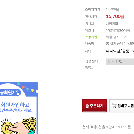
소비자가격
17,600원
16,700
판매가격
원
원산지
대한민국
제조사
유로메디코스메틱
유통기한
제품 별도 표기
배송비
총 결제금액이 9,8
다다익선/공동구매
혜택
상품선택
(용량)
현재 적용 환율 1달러 : 1144 원