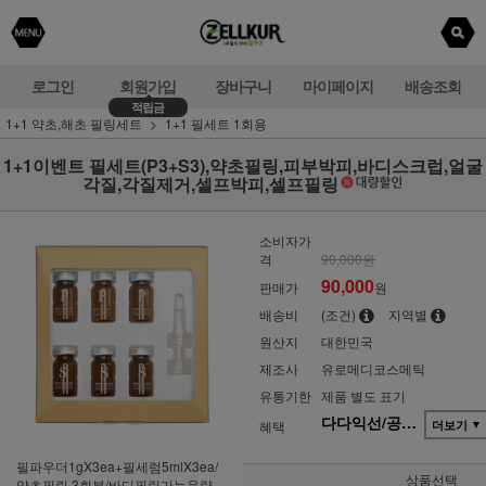
로그인
회원가입
장바구니
마이페이지
배송조회
적립금
1+1 약초,해초 필링세트
1+1 필세트 1회용
1+1이벤트 필세트(P3+S3),약초필링,피부박피,바디스크럽,얼굴
각질,각질제거,셀프박피,셀프필링
소비자가
격
90,000원
90,000
판매가
원
배송비
(조건)
지역별
원산지
대한민국
제조사
유로메디코스메틱
유통기한
제품 별도 표기
다다익선/공동구매(세트)
혜택
더보기
▼
필파우더1gX3ea+필세럼5mlX3ea/
상품선택
약초필링 3회분/바디필링가능용량