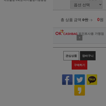
원
0
원
총 상품 금액
0
->
포인트사용 가맹점
?
관심상품
장바구니
구매하기