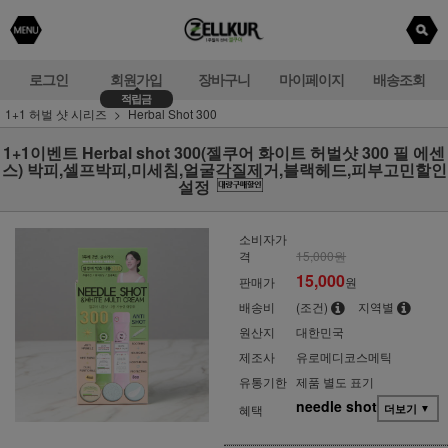
로그인
회원가입
장바구니
마이페이지
배송조회
적립금
1+1 허벌 샷 시리즈
Herbal Shot 300
1+1이벤트 Herbal shot 300(젤쿠어 화이트 허벌샷 300 필 에센
스) 박피,셀프박피,미세침,얼굴각질제거,블랙헤드,피부고민할인
설정
소비자가
격
15,000원
15,000
판매가
원
배송비
(조건)
지역별
원산지
대한민국
제조사
유로메디코스메틱
유통기한
제품 별도 표기
needle shot
혜택
더보기
▼