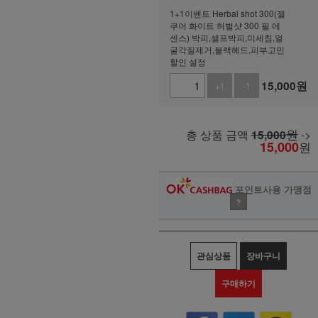
1+1이벤트 Herbal shot 300(젤
쿠어 화이트 허벌샷 300 필 에
센스) 박피,셀프박피,미세침,얼
굴각질제거,블랙헤드,피부고민
할인 설정
15,000
원
+1
-1
원
총 상품 금액
15,000
->
15,000
원
포인트사용 가맹점
?
관심상품
장바구니
구매하기