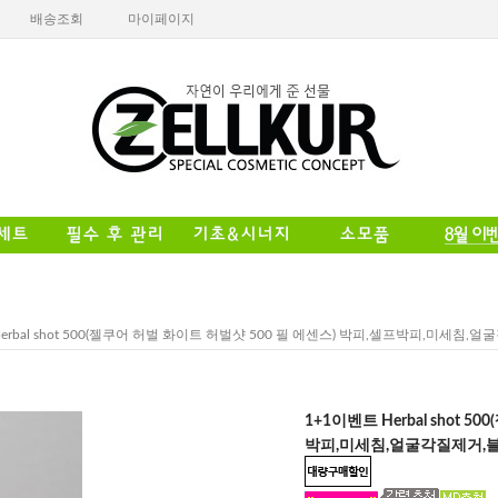
배송조회
마이페이지
Herbal shot 500(젤쿠어 허벌 화이트 허벌샷 500 필 에센스) 박피,셀프박피,미세
1+1이벤트 Herbal shot 
박피,미세침,얼굴각질제거,