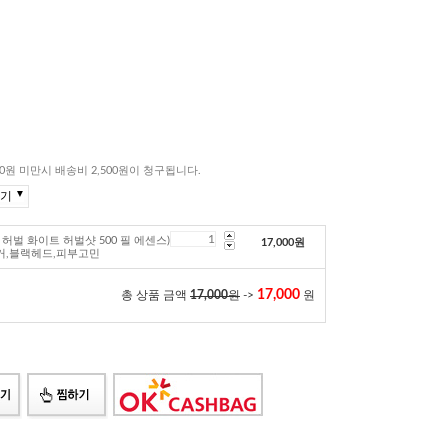
00원 미만시 배송비 2,500원이 청구됩니다.
▼
기
젤쿠어 허벌 화이트 허벌샷 500 필 에센스)
17,000
원
거,블랙헤드,피부고민
17,000
총 상품 금액
17,000
원
->
원