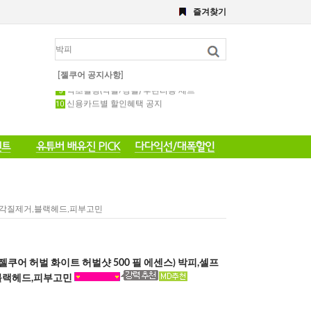
8월 이벤트
즐겨찾기
해초,약초필링세트
전화 주문 공지 이벤트
포토 후기 작성 요령 공지
8월 이벤트공지
약초필링 1회용 세트
[젤쿠어 공지사항]
약초필링(약필/강필) 후관리용 세트
신용카드별 할인혜택 공지
침,얼굴각질제거,블랙헤드,피부고민
500(젤쿠어 허벌 화이트 허벌샷 500 필 에센스) 박피,셀프
블랙헤드,피부고민