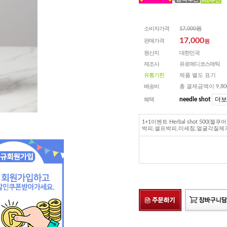
소비자가격
17,000원
17,000
판매가격
원
원산지
대한민국
제조사
유로메디코스메틱
유통기한
제품 별도 표기
배송비
총 결제금액이 9,8
더보
needle shot
혜택
1+1이벤트 Herbal shot 500(
박피,셀프박피,미세침,얼굴각질제