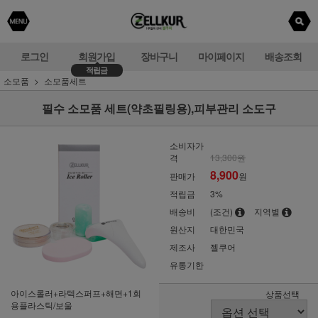
로그인
회원가입
장바구니
마이페이지
배송조회
적립금
소모품
소모품세트
필수 소모품 세트(약초필링용),피부관리 소도구
소비자가
격
13,300원
8,900
판매가
원
적립금
3%
배송비
(조건)
지역별
원산지
대한민국
제조사
젤쿠어
유통기한
아이스롤러+라텍스퍼프+해면+1회
상품선택
용플라스틱/보울