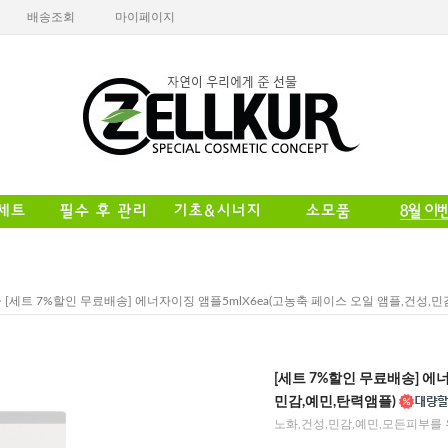
배송조회
마이페이지
> [세트 7%할인 무료배송] 에너자이징 앰플5mlX6ea(고농축 페이스 오일 앰플,건성,민
[세트 7%할인 무료배송] 에너
민감,예민,탄력앰플)
노화,건성,민감,예민,모든피부를 