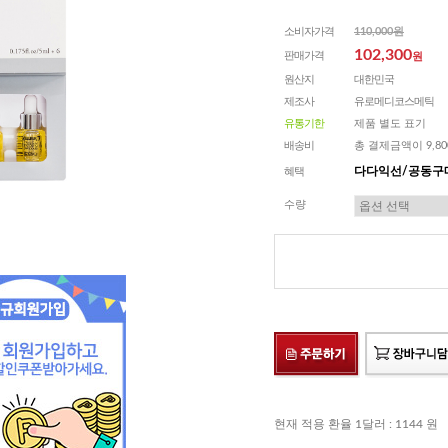
소비자가격
110,000원
102,300
판매가격
원
원산지
대한민국
제조사
유로메디코스메틱
유통기한
제품 별도 표기
배송비
총 결제금액이 9,8
다다익선/공동구매
혜택
수량
현재 적용 환율 1달러 : 1144 원