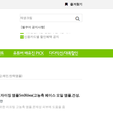
즐겨찾기
해초,약초필링세트
전화 주문 공지 이벤트
포토 후기 작성 요령 공지
8월 이벤트공지
약초필링 1회용 세트
[젤쿠어 공지사항]
약초필링(약필/강필) 후관리용 세트
신용카드별 할인혜택 공지
감,예민,탄력앰플)
자이징 앰플5mlX6ea(고농축 페이스 오일 앰플,건성,
위한 리프팅 고농축 앰플,문제성 피부에 도움을 줌