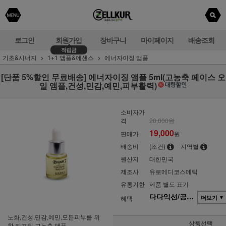
로그인
회원가입
장바구니
마이페이지
배송조회
적립금
기초&시너지
1+1 앰플&에센스
에너자이징 앰플
[단품 5%할인 무료배송] 에너자이징 앰플 5ml(고농축 페이스 오
일 앰플,건성,민감,예민,피부활력)
소비자가
격
20,000원
19,000
판매가
원
배송비
(조건)
지역별
원산지
대한민국
제조사
유로메디코스메틱
유통기한
제품 별도 표기
다다익선/공동구매(단품)
혜택
더보기
▼
노화,건성,민감,예민,모든피부를 위
상품선택
한 리프팅 고농축 앰플