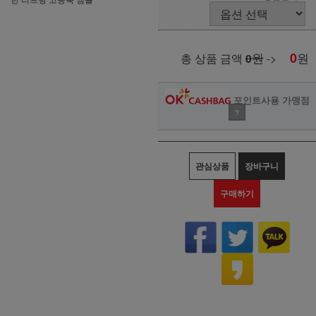
원
0
원
총 상품 금액
0
->
포인트사용 가맹점
?
관심상품
장바구니
구매하기