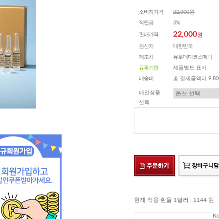
소비자가격
22,000원
적립금
3%
22,000
판매가격
원
원산지
대한민국
제조사
유로메디코스메틱
유통기한
제품별도 표기
배송비
총 결제금액이 9,8
메인상품
선택
현재 적용 환율 1달러 : 1144 원
Ko