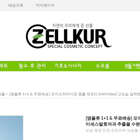
배송조회
마이페이지
앰플
> [앰플류 1+1 & 무료배송] 모이스처라이징 앰플 세트(1.5mlX10ea)/고보습
[앰플류 1+1 & 무료배송] 
미세스발효여과 추출물 수분
보습 영양 진정,모든피부 보습을 