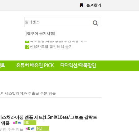
8월 이벤트
즐겨찾기
해초,약초필링세트
전화 주문 공지 이벤트
포토 후기 작성 요령 공지
8월 이벤트공지
약초필링 1회용 세트
[젤쿠어 공지사항]
약초필링(약필/강필) 후관리용 세트
신용카드별 할인혜택 공지
 갈락토미세스발효여과 추출물 수분 앰플
모이스처라이징 앰플 세트(1.5mlX10ea)/고보습 갈락토
 앰플
위한 수분 앰플