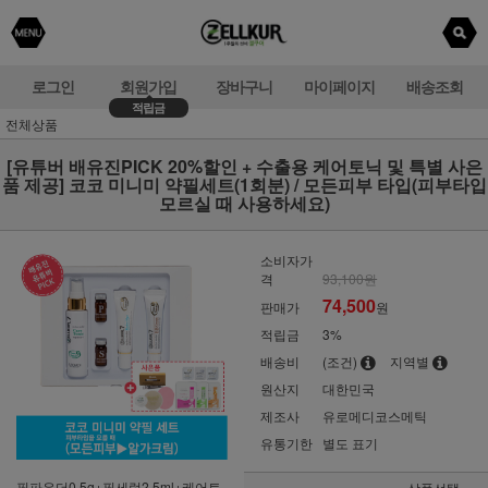
로그인
회원가입
장바구니
마이페이지
배송조회
적립금
전체상품
[유튜버 배유진PICK 20%할인 + 수출용 케어토닉 및 특별 사은
품 제공] 코코 미니미 약필세트(1회분) / 모든피부 타입(피부타입
모르실 때 사용하세요)
소비자가
격
93,100원
74,500
판매가
원
적립금
3%
배송비
(조건)
지역별
원산지
대한민국
제조사
유로메디코스메틱
유통기한
별도 표기
필파우더0.5g+필세럼2.5ml+케어토
상품선택