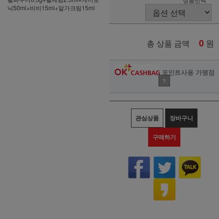
닉50ml+비비15ml+알가크림15ml
0
원
총 상품 금액
포인트사용 가맹점
?
관심상품
장바구니
구매하기