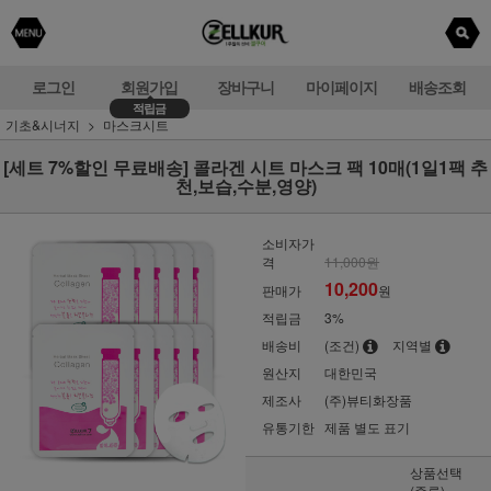
로그인
회원가입
장바구니
마이페이지
배송조회
적립금
기초&시너지
마스크시트
[세트 7%할인 무료배송] 콜라겐 시트 마스크 팩 10매(1일1팩 추
천,보습,수분,영양)
소비자가
격
11,000원
10,200
판매가
원
적립금
3%
배송비
(조건)
지역별
원산지
대한민국
제조사
(주)뷰티화장품
유통기한
제품 별도 표기
상품선택
(종류)