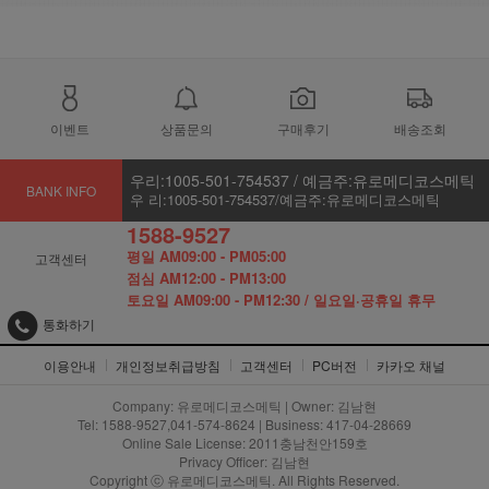
이벤트
상품문의
구매후기
배송조회
우리:1005-501-754537 / 예금주:유로메디코스메틱
BANK INFO
우 리:1005-501-754537/예금주:유로메디코스메틱
1588-9527
평일 AM09:00 - PM05:00
고객센터
점심 AM12:00 - PM13:00
토요일 AM09:00 - PM12:30 / 일요일·공휴일 휴무
통화하기
이용안내
개인정보취급방침
고객센터
PC버전
카카오 채널
Company: 유로메디코스메틱 | Owner: 김남현
Tel: 1588-9527,041-574-8624 | Business: 417-04-28669
Online Sale License: 2011충남천안159호
Privacy Officer: 김남현
Copyright ⓒ 유로메디코스메틱. All Rights Reserved.