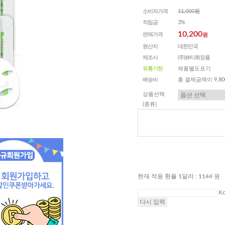
소비자가격
11,000원
적립금
3%
10,200
판매가격
원
원산지
대한민국
제조사
(주)뷰티화장품
유통기한
제품별도표기
배송비
총 결제금액이 9,8
상품선택
(종류)
현재 적용 환율 1달러 : 1144 원
Ko