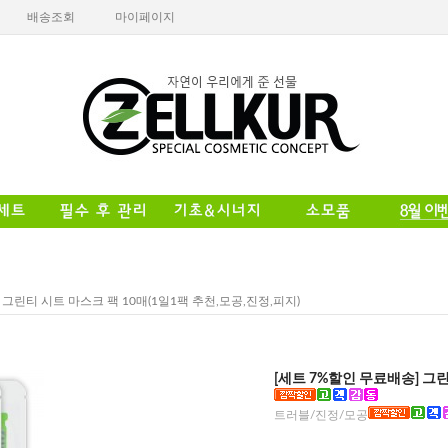
배송조회
마이페이지
 그린티 시트 마스크 팩 10매(1일1팩 추천,모공,진정,피지)
[세트 7%할인 무료배송] 그린
트러블/진정/모공