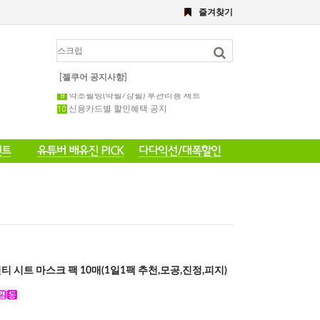
8월 이벤트
즐겨찾기
해초,약초필링세트
전화 주문 공지 이벤트
포토 후기 작성 요령 공지
8월 이벤트공지
약초필링 1회용 세트
[젤쿠어 공지사항]
약초필링(약필/강필) 후관리용 세트
신용카드별 할인혜택 공지
티 시트 마스크 팩 10매(1일1팩 추천,모공,진정,피지)