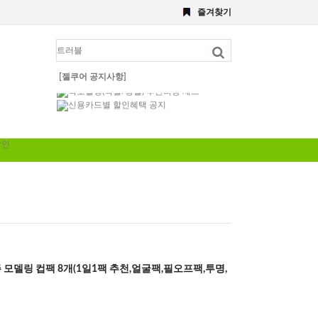
8월 이벤트
즐겨찾기
해초,약초필링세트
전화 주문 공지 이벤트
포토 후기 작성 요령 공지
8월 이벤트공지
약초필링 1회용 세트
[젤쿠어 공지사항]
약초필링(약필/강필) 후관리용 세트
신용카드별 할인혜택 공지
주 모델링 컵팩 8개(1일1팩 추천,얼굴팩,필오프팩,투명,