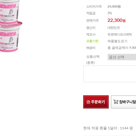
소비자가격
24,000원
적립금
3%
22,300
판매가격
원
원산지
대한민국
제조사
유로메디코스메틱
유통기한
제품별도표기
배송비
총 결제금액이 9,8
상품선택
(종류)
현재 적용 환율 1달러 : 1144 원