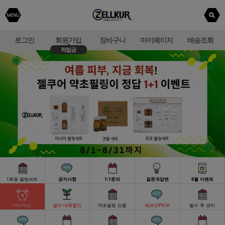
로그인
회원가입
장바구니
마이페이지
배송조회
적립금
1회용 필링세트
공지사항
1:1문의
질문과답변
8월 이벤트
다다익선
셀러 대폭할인
약초필링 단품
배유진PICK
필수 후 관리