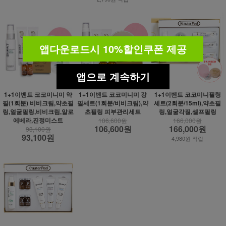
앱다운로드시 10%할인쿠폰 제공
앱으로 계속하기
1+1이벤트 코코미니미 약
1+1이벤트 코코미니미 강
1+1이벤트 코코미니필링
필(1회분) 비비크림,약초필
필세트(1회분/비비크림),약
세트(2회분/15ml),약초필
링,얼굴필링,비비크림,알로
초필링 피부관리세트
링,얼굴각질,셀프필링
에베라,진정미스트
106,600원
166,000원
106,600원
166,000원
93,100원
93,100원
4,980원 적립