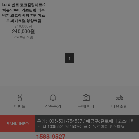
1+1이벤트 코코필링세트(2
회분/30ml),약초필링,피부
박피,알로에베라 진정미스
트,비비크림,영양크림
240,000원
240,000원
7,200원 적립
1
이벤트
상품문의
구매후기
배송조회
우리:1005-501-754537 / 예금주:유로메디코스메틱
BANK INFO
우 리:1005-501-754537/예금주:유로메디코스메틱
1588-9527