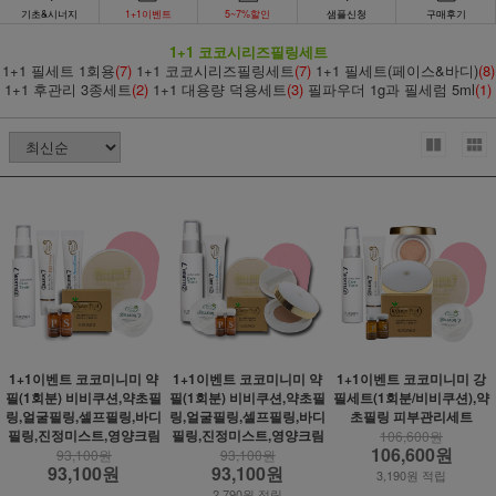
기초&시너지
1+1이벤트
5~7%할인
샘플신청
구매후기
1+1 코코시리즈필링세트
1+1 필세트 1회용
(7)
1+1 코코시리즈필링세트
(7)
1+1 필세트(페이스&바디)
(8)
1+1 후관리 3종세트
(2)
1+1 대용량 덕용세트
(3)
필파우더 1g과 필세럼 5ml
(1)
1+1이벤트 코코미니미 약
1+1이벤트 코코미니미 약
1+1이벤트 코코미니미 강
필(1회분) 비비쿠션,약초필
필(1회분) 비비쿠션,약초필
필세트(1회분/비비쿠션),약
링,얼굴필링,셀프필링,바디
링,얼굴필링,셀프필링,바디
초필링 피부관리세트
필링,진정미스트,영양크림
필링,진정미스트,영양크림
106,600원
106,600원
93,100원
93,100원
93,100원
93,100원
3,190원 적립
2,790원 적립