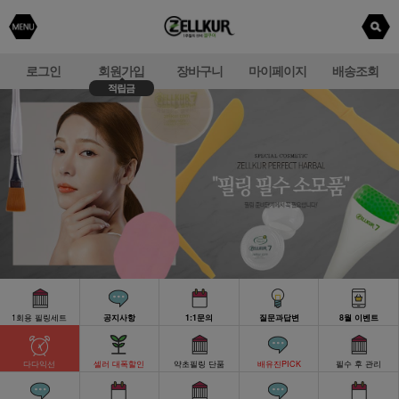
로그인
회원가입
장바구니
마이페이지
배송조회
적립금
1회용 필링세트
공지사항
1:1문의
질문과답변
8월 이벤트
다다익선
셀러 대폭할인
약초필링 단품
배유진PICK
필수 후 관리