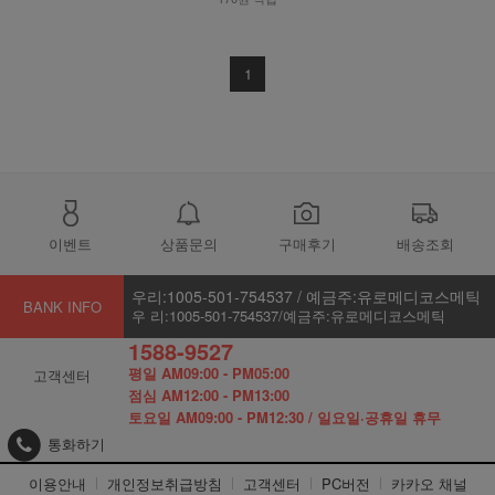
1
이벤트
상품문의
구매후기
배송조회
우리:1005-501-754537 / 예금주:유로메디코스메틱
BANK INFO
우 리:1005-501-754537/예금주:유로메디코스메틱
1588-9527
평일 AM09:00 - PM05:00
고객센터
점심 AM12:00 - PM13:00
토요일 AM09:00 - PM12:30 / 일요일·공휴일 휴무
통화하기
이용안내
개인정보취급방침
고객센터
PC버전
카카오 채널