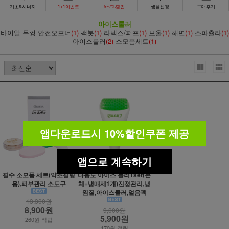
기초&시너지
1+1이벤트
5~7%할인
샘플신청
구매후기
아이스롤러
바이알 두껑 안전오프너
(1)
팩붓
(1)
라텍스/퍼프
(1)
보울
(1)
해면
(1)
스파츌라
(1)
아이스롤러
(2)
소모품세트
(1)
앱다운로드시 10%할인쿠폰 제공
앱으로 계속하기
필수 소모품 세트(약초필링
다용도 아이스 롤러1set(본
용),피부관리 소도구
체+냉매제1개)진정관리,냉
찜질,아이스쿨러,얼음팩
13,300원
8,900원
9,000원
5,900원
260원 적립
170원 적립