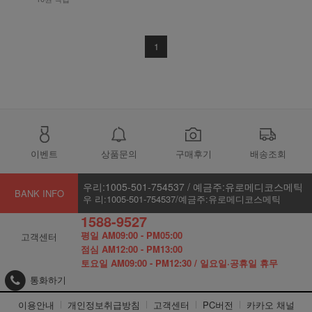
1
이벤트
상품문의
구매후기
배송조회
우리:1005-501-754537 / 예금주:유로메디코스메틱
BANK INFO
우 리:1005-501-754537/예금주:유로메디코스메틱
1588-9527
평일 AM09:00 - PM05:00
고객센터
점심 AM12:00 - PM13:00
토요일 AM09:00 - PM12:30 / 일요일·공휴일 휴무
통화하기
이용안내
개인정보취급방침
고객센터
PC버전
카카오 채널