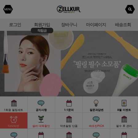
로그인
회원가입
장바구니
마이페이지
배송조회
적립금
1회용 필링세트
공지사항
1:1문의
질문과답변
8월 이벤트
다다익선
셀러 대폭할인
약초필링 단품
배유진PICK
필수 후 관리