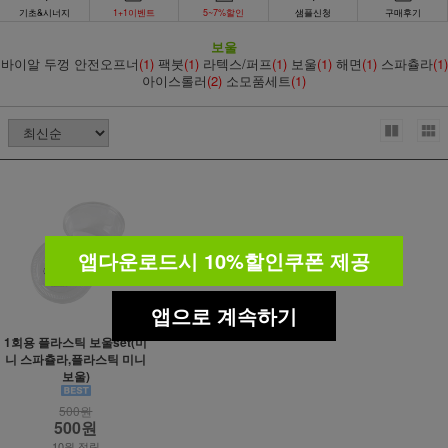
기초&시너지
1+1이벤트
5~7%할인
샘플신청
구매후기
보울
바이알 두껑 안전오프너
(1)
팩붓
(1)
라텍스/퍼프
(1)
보울
(1)
해면
(1)
스파츌라
(1)
아이스롤러
(2)
소모품세트
(1)
앱다운로드시 10%할인쿠폰 제공
앱으로 계속하기
1회용 플라스틱 보울set(미
니 스파츌라,플라스틱 미니
보울)
500원
500원
10원 적립