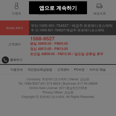
앱으로 계속하기
이벤트
상품문의
구매후기
배송조회
우리:1005-501-754537 / 예금주:유로메디코스메틱
BANK INFO
우 리:1005-501-754537/예금주:유로메디코스메틱
1588-9527
평일 AM09:00 - PM05:00
고객센터
점심 AM12:00 - PM13:00
토요일 AM09:00 - PM12:30 / 일요일·공휴일 휴무
통화하기
이용안내
개인정보취급방침
고객센터
PC버전
카카오 채널
Company: 유로메디코스메틱 | Owner: 김남현
Tel: 1588-9527,041-574-8624 | Business: 417-04-28669
Online Sale License: 2011충남천안159호
Privacy Officer: 김남현
Copyright ⓒ 유로메디코스메틱. All Rights Reserved.