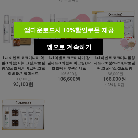
앱다운로드시 10%할인쿠폰 제공
앱으로 계속하기
1+1이벤트 코코미니미 약
1+1이벤트 코코미니미 강
1+1이벤트 코코미니필링
필(1회분) 비비크림,약초필
필세트(1회분/비비크림),약
세트(2회분/15ml),약초필
링,얼굴필링,비비크림,알로
초필링 피부관리세트
링,얼굴각질,셀프필링
에베라,진정미스트
106,600원
166,000원
106,600원
166,000원
93,100원
93,100원
4,980원 적립