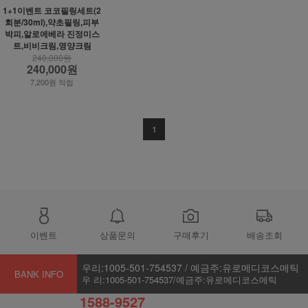
1+1이벤트 코코필링세트(2
회분/30ml),약초필링,피부
박피,알로에베라 진정미스
트,비비크림,영양크림
240,000원
240,000원
7,200원 적립
1
이벤트
상품문의
구매후기
배송조회
우리:1005-501-754537 / 예금주:유로메디코스메틱
BANK INFO
우 리:1005-501-754537/예금주:유로메디코스메틱
1588-9527