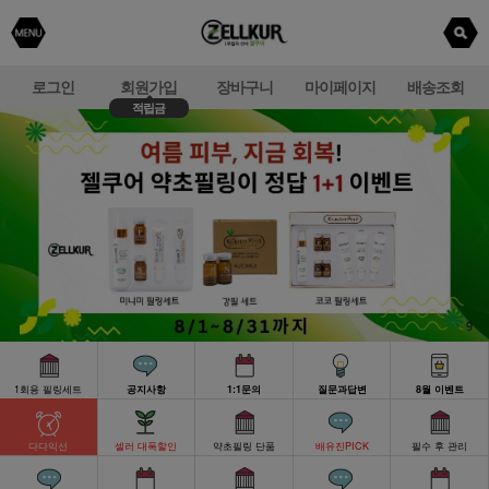
로그인
회원가입
장바구니
마이페이지
배송조회
적립금
1회용 필링세트
공지사항
1:1문의
질문과답변
8월 이벤트
다다익선
셀러 대폭할인
약초필링 단품
배유진PICK
필수 후 관리