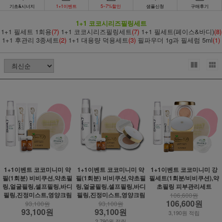
기초&시너지
1+1이벤트
5~7%할인
샘플신청
구매후기
1+1 코코시리즈필링세트
1+1 필세트 1회용
(7)
1+1 코코시리즈필링세트
(7)
1+1 필세트(페이스&바디)
(8)
1+1 후관리 3종세트
(2)
1+1 대용량 덕용세트
(3)
필파우더 1g과 필세럼 5ml
(1)
1+1이벤트 코코미니미 약
1+1이벤트 코코미니미 약
1+1이벤트 코코미니미 강
필(1회분) 비비쿠션,약초필
필(1회분) 비비쿠션,약초필
필세트(1회분/비비쿠션),약
링,얼굴필링,셀프필링,바디
링,얼굴필링,셀프필링,바디
초필링 피부관리세트
필링,진정미스트,영양크림
필링,진정미스트,영양크림
106,600원
106,600원
93,100원
93,100원
93,100원
93,100원
3,190원 적립
2,790원 적립