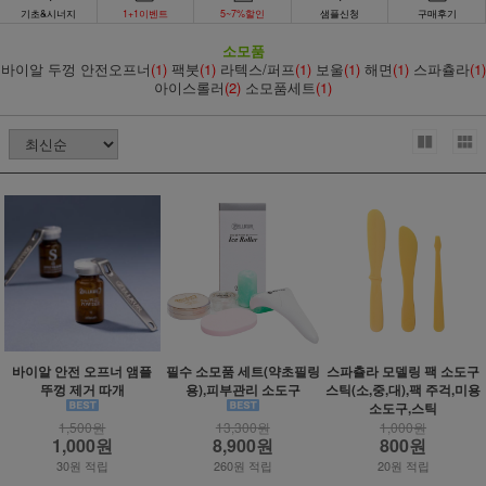
기초&시너지
1+1이벤트
5~7%할인
샘플신청
구매후기
소모품
바이알 두껑 안전오프너
(1)
팩붓
(1)
라텍스/퍼프
(1)
보울
(1)
해면
(1)
스파츌라
(1)
아이스롤러
(2)
소모품세트
(1)
바이알 안전 오프너 앰플
필수 소모품 세트(약초필링
스파츌라 모델링 팩 소도구
뚜껑 제거 따개
용),피부관리 소도구
스틱(소,중,대),팩 주걱,미용
소도구,스틱
1,500원
13,300원
1,000원
1,000원
8,900원
800원
30원 적립
260원 적립
20원 적립