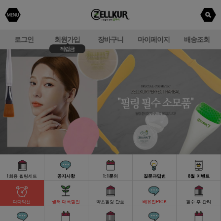
로그인
회원가입
장바구니
마이페이지
배송조회
적립금
1회용 필링세트
공지사항
1:1문의
질문과답변
8월 이벤트
다다익선
셀러 대폭할인
약초필링 단품
배유진PICK
필수 후 관리