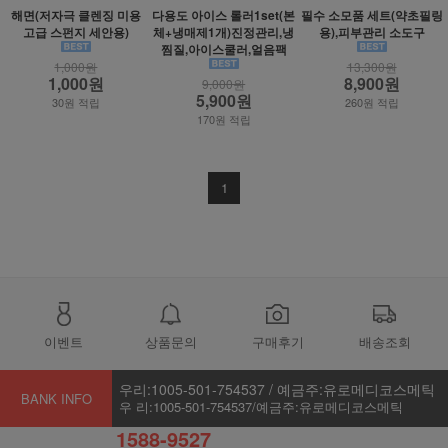
해면(저자극 클렌징 미용
다용도 아이스 롤러1set(본
필수 소모품 세트(약초필링
고급 스펀지 세안용)
체+냉매제1개)진정관리,냉
용),피부관리 소도구
찜질,아이스쿨러,얼음팩
1,000원
13,300원
1,000원
8,900원
9,000원
5,900원
30원 적립
260원 적립
170원 적립
1
이벤트
상품문의
구매후기
배송조회
우리:1005-501-754537 / 예금주:유로메디코스메틱
BANK INFO
우 리:1005-501-754537/예금주:유로메디코스메틱
1588-9527