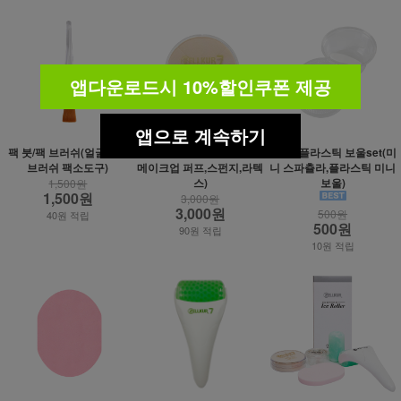
앱다운로드시 10%할인쿠폰 제공
앱으로 계속하기
팩 붓/팩 브러쉬(얼굴전용
라텍스 퍼프(미용 소모품,
1회용 플라스틱 보울set(미
브러쉬 팩소도구)
메이크업 퍼프,스펀지,라텍
니 스파츌라,플라스틱 미니
스)
보울)
1,500원
1,500원
3,000원
3,000원
500원
40원 적립
500원
90원 적립
10원 적립