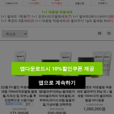
기초&시너지
1+1이벤트
5~7%할인
샘플신청
구매후기
1+1 대용량 덕용세트
1+1 필세트 1회용
(7)
1+1 코코시리즈필링세트
(7)
1+1 필세트(페이스&바디)
(8)
1+1 후관리 3종세트
(2)
1+1 대용량 덕용세트
(3)
필파우더 1g과 필세럼 5ml
(1)
앱다운로드시 10%할인쿠폰 제공
앱으로 계속하기
[단품 5%할인 무료배송] 필
1+1이벤트 덕용세트 대용
1+1이벤트 약초필링 덕용
세럼 150ml(약초필링,필링
량(필파우더20g+필세럼15
세트 필파우더 50g 개 + 필
젤,자외선 및 외부노출 후
0ml)셀프박피 약초필링,피
세럼 150ml 2개 셀프박피
진정팩으로 사용가능)
부박피,바디스크럽,얼굴각
얼굴 바디겸용
질,가성비템 강력추천
1,080,000원
1,080,000원
180,000원
500,000원
171,000원
500,000원