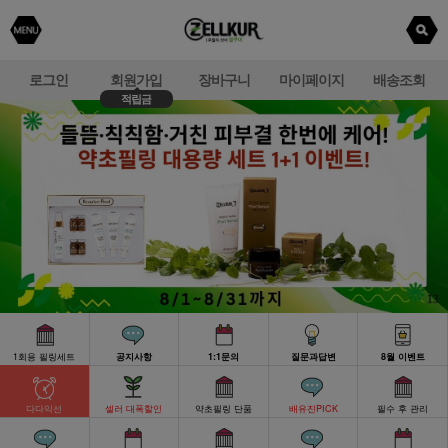
로그인
회원가입
장바구니
마이페이지
배송조회
적립금
1회용 필링세트
공지사항
1:1문의
질문과답변
8월 이벤트
다다익선
셀러 대폭할인
약초필링 단품
배유진PICK
필수 후 관리