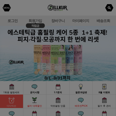
로그인
회원가입
장바구니
마이페이지
배송조회
적립금
1회용 필링세트
공지사항
1:1문의
질문과답변
8월 이벤트
다다익선
셀러 대폭할인
약초필링 단품
배유진PICK
필수 후 관리