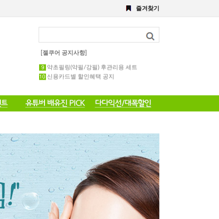
8월 이벤트
즐겨찾기
해초,약초필링세트
전화 주문 공지 이벤트
포토 후기 작성 요령 공지
8월 이벤트공지
[젤쿠어 공지사항]
약초필링 1회용 세트
약초필링(약필/강필) 후관리용 세트
신용카드별 할인혜택 공지