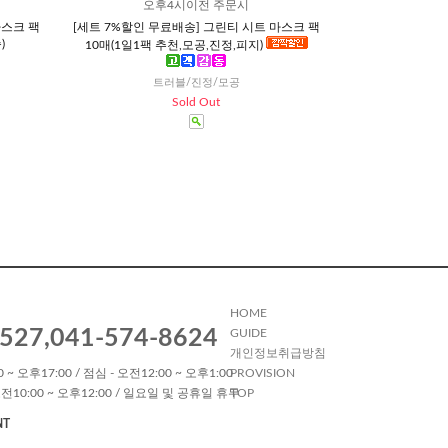
오후4시이전 주문시
마스크 팩
[세트 7%할인 무료배송] 그린티 시트 마스크 팩
)
10매(1일1팩 추천,모공,진정,피지)
트러블/진정/모공
Sold Out
HOME
527,041-574-8624
GUIDE
개인정보취급방침
 ~ 오후17:00 / 점심 - 오전12:00 ~ 오후1:00
PROVISION
전10:00 ~ 오후12:00 / 일요일 및 공휴일 휴무
TOP
NT