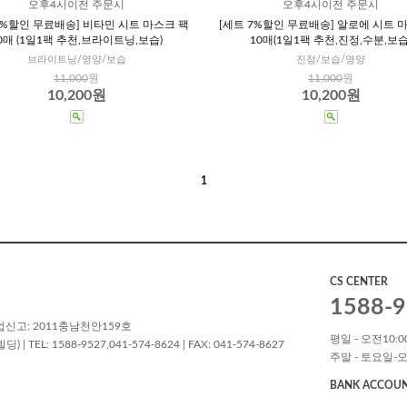
오후4시이전 주문시
오후4시이전 주문시
7%할인 무료배송] 비타민 시트 마스크 팩
[세트 7%할인 무료배송] 알로에 시트 
0매 (1일1팩 추천,브라이트닝,보습)
10매(1일1팩 추천,진정,수분,보습
브라이트닝/영양/보습
진정/보습/영양
11,000
원
11,000
원
10,200원
10,200원
1
CS CENTER
1588-9
업신고: 2011충남천안159호
평일 - 오전10:00
L: 1588-9527,041-574-8624 | FAX: 041-574-8627
주말 - 토요일-오
BANK ACCOU