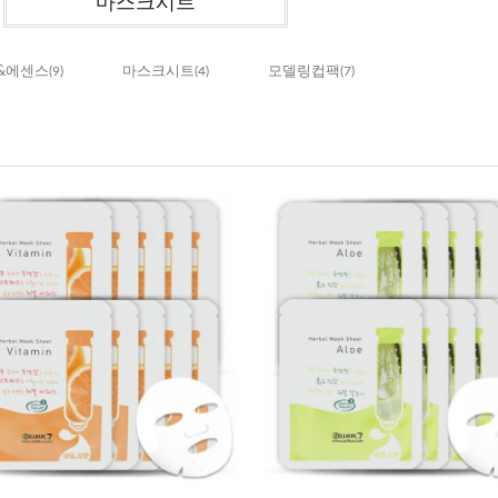
마스크시트
플&에센스
(9)
마스크시트
(4)
모델링컵팩
(7)