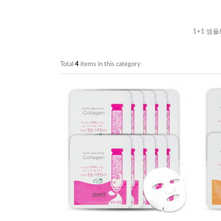
1+1 앰
Total
4
items in this category