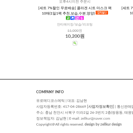
오후4시이전 주문시
[세트 7%할인 무료배송] 콜라겐 시트 마스크 팩
[세트 
1
10매(1일1팩 추천,보습,수분,영양)
안티에이징/보습/리프팅
11,000
원
10,200원
COMPANY INFO
유로메디코스메틱 | 대표: 김남현
사업자등록번호: 417-04-28669
[사업자정보확인]
| 통신판매
주소: 충남 천안시 서북구 미라2길 26-3번지 2층(쌍용동, 태원빌딩) | TE
정보책임자: 김남현 | E-mail:
zellkur@naver.com
Copyright＠All rights reserved.
design by zellkur design