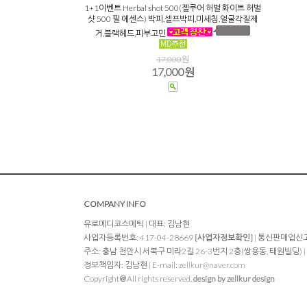
1+1이벤트 Herbal shot 500(젤쿠어 허벌 화이트 허벌
샷 500 필 에센스) 박피,셀프박피,미세침,얼굴각질제
거,블랙헤드,피부고민
17,000
원
17,000원
COMPANY INFO
유로메디코스메틱 | 대표: 김남현
사업자등록번호: 417-04-28669
[사업자정보확인]
| 통신판매업신고
주소: 충남 천안시 서북구 미라2길 26-3번지 2층(쌍용동, 태원빌딩) | TEL: 
정보책임자: 김남현 | E-mail:
zellkur@naver.com
Copyright＠All rights reserved.
design by zellkur design