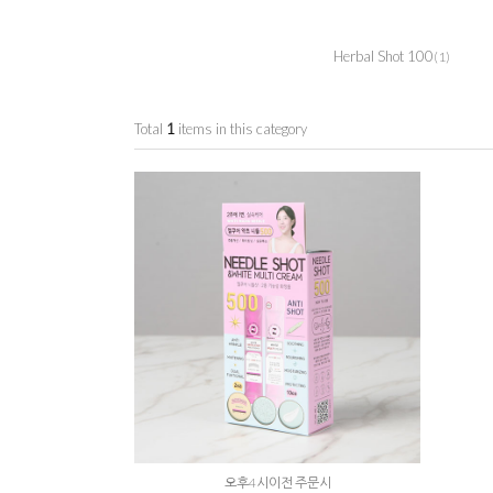
Herbal Shot 100
(1)
Total
1
items in this category
오후4시이전 주문시