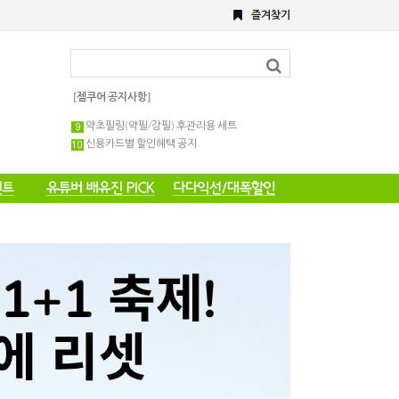
8월 이벤트
즐겨찾기
해초,약초필링세트
전화 주문 공지 이벤트
포토 후기 작성 요령 공지
8월 이벤트공지
[젤쿠어 공지사항]
약초필링 1회용 세트
약초필링(약필/강필) 후관리용 세트
신용카드별 할인혜택 공지