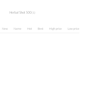
Herbal Shot 500
(1)
New
Name
Hot
Best
High price
Low price