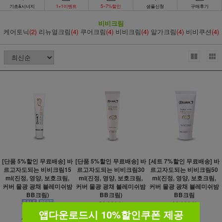
기초&시너지
1+1이벤트
5~7%할인
샘플신청
구매후기
비비크림
케어토닉
(2)
리뉴얼크림
(4)
쿠어크림
(4)
비비크림
(4)
알가크림
(4)
비비쿠션
(4)
[단품 5%할인 무료배송] 바
[단품 5%할인 무료배송] 바
[세트 7%할인 무료배송] 바
르고자도되는 비비크림15
르고자도되는 비비크림30
르고자도되는 비비크림50
ml(진정, 영양, 보호크림,
ml(진정, 영양, 보호크림,
ml(진정, 영양, 보호크림,
커버 물광 광채 블레미쉬밤
커버 물광 광채 블레미쉬밤
커버 물광 광채 블레미쉬밤
BB크림)
BB크림)
BB크림
56,000원
88,000원
53,200원
83,600원
앱다운로드시 10%할인쿠폰 제공
29,000원
27,600원
1,590원 적립
2,500원 적립