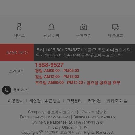
이벤트
상품문의
구매후기
배송조회
우리:1005-501-754537 / 예금주:유로메디코스메틱
BANK INFO
우 리:1005-501-754537/예금주:유로메디코스메틱
1588-9527
평일 AM09:00 - PM05:00
고객센터
점심 AM12:00 - PM13:00
토요일 AM09:00 - PM12:30 / 일요일·공휴일 휴무
통화하기
이용안내
개인정보취급방침
고객센터
PC버전
카카오 채널
Company: 유로메디코스메틱 | Owner: 김남현
Tel: 1588-9527,041-574-8624 | Business: 417-04-28669
Online Sale License: 2011충남천안159호
Privacy Officer: 김남현
Copyright ⓒ 유로메디코스메틱. All Rights Reserved.