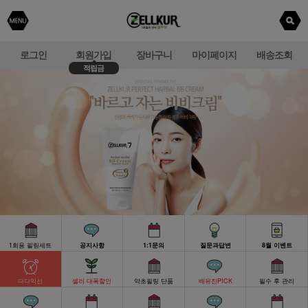
로그인
회원가입
장바구니
마이페이지
배송조회
적립금
1회용 필링세트
공지사항
1:1문의
질문과답변
8월 이벤트
다다익선
셀러 대폭할인
약초필링 단품
배유진PICK
필수 후 관리