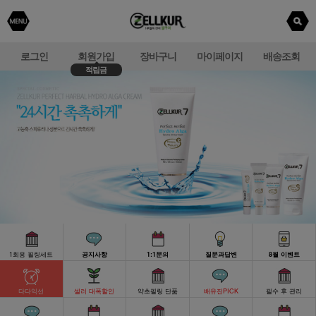
로그인
회원가입
장바구니
마이페이지
배송조회
적립금
1회용 필링세트
공지사항
1:1문의
질문과답변
8월 이벤트
다다익선
셀러 대폭할인
약초필링 단품
배유진PICK
필수 후 관리