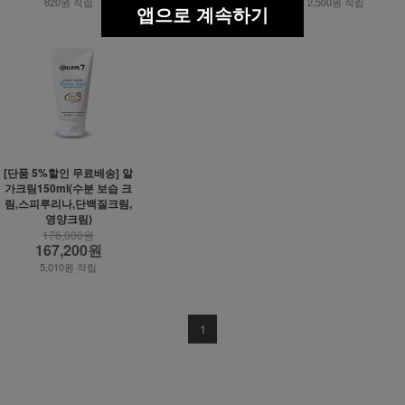
820원 적립
1,590원 적립
2,500원 적립
앱으로 계속하기
[단품 5%할인 무료배송] 알
가크림150ml(수분 보습 크
림,스피루리나,단백질크림,
영양크림)
176,000원
167,200원
5,010원 적립
1