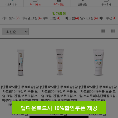
기초&시너지
1+1이벤트
5~7%할인
샘플신청
구매후기
알가크림
케어토닉
(2)
리뉴얼크림
(4)
쿠어크림
(4)
비비크림
(4)
알가크림
(4)
비비쿠션
(4)
[단품 5%할인 무료배송] 알
[단품 5%할인 무료배송] 알
[단품 5%할인 무료배송] 알
가크림15ml(강력 수분 보
가크림30ml(강력 수분 보
가크림50ml(수분 보습 크
습 크림, 진정,보호크림,스
습 크림, 진정,보호크림,스
림,스피루리나,단백질크림,
피루리나,단백질크림,영양
피루리나,단백질크림,영양
영양크림)
크림,수분팩크림)
크림,수분팩크림)
앱다운로드시 10%할인쿠폰 제공
29,000원
56,000원
88,000원
27,600원
53,200원
83,600원